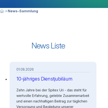
Breadcrumbnavigation
Sie befinden sich hier:
News-Sammlung
Home
News Liste
01.08.2026
10-jähriges Dienstjubiläum
Zehn Jahre bei der Spitex Uri - das steht für
wertvolle Erfahrung, gelebte Zusammenarbeit
und einen nachhaltigen Beitrag zur täglichen
Versorgung und Begleitung unserer