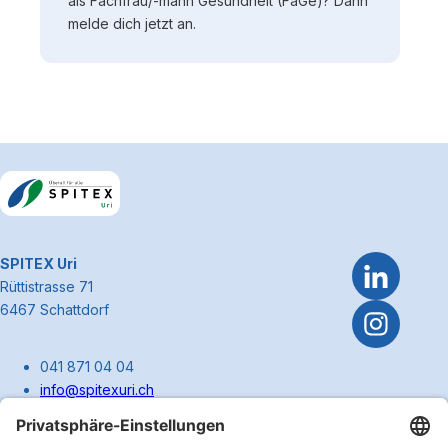
als Fachfrau/-mann Gesundheit (FaGe)? Dann
melde dich jetzt an.
Footerbereich
~Kontaktinformationen
SPITEX Uri
Rüttistrasse 71
6467 Schattdorf
041 871 04 04
info@spitexuri.ch
spitexuri@spitex-hin.ch