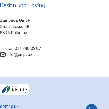
Design und Hosting
Jumpbox GmbH
Grundstrasse 4B
6343 Rotkreuz
Telefon
041 748 02 87
info@jumpbox.ch
Footerbereich
~Kontaktinformationen
SPITEX Uri