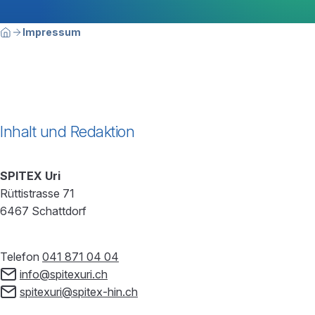
Breadcrumbnavigation
Sie befinden sich hier:
Impressum
Home
Inhalt und Redaktion
SPITEX Uri
Rüttistrasse 71
6467 Schattdorf
Telefon
041 871 04 04
info@spitexuri.ch
spitexuri@spitex-hin.ch