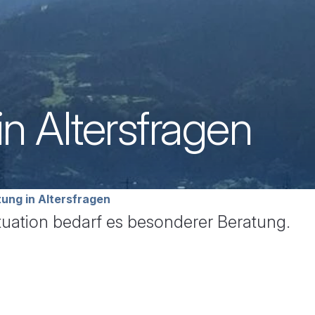
in Altersfragen
avigation
ung in Altersfragen
tuation bedarf es besonderer Beratung.