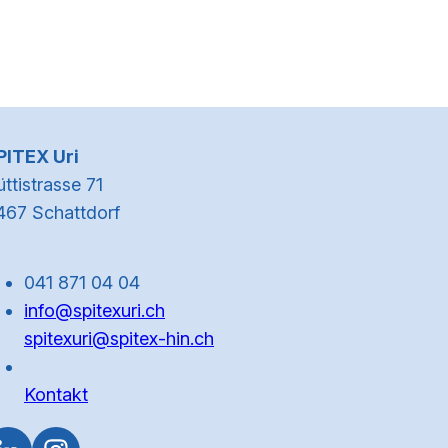
Kontaktinformationen
PITEX Uri
ttistrasse 71
467 Schattdorf
041 871 04 04
info@spitexuri.ch
spitexuri@spitex-hin.ch
Kontakt