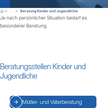
Breadcrumbnavigation
Sie befinden sich hier:
Beratung Kinder und Jugendliche
...
Home
Je nach persönlicher Situation bedarf es
besonderer Beratung.
Beratungsstellen Kinder und
Jugendliche
Mütter- und Väterberatung