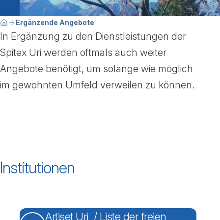
Breadcrumbnavigation
Sie befinden sich hier:
Ergänzende Angebote
Home
In Ergänzung zu den Dienstleistungen der
Spitex Uri werden oftmals auch weiter
Angebote benötigt, um solange wie möglich
im gewohnten Umfeld verweilen zu können.
Institutionen
Artiset Uri / Liste der freien