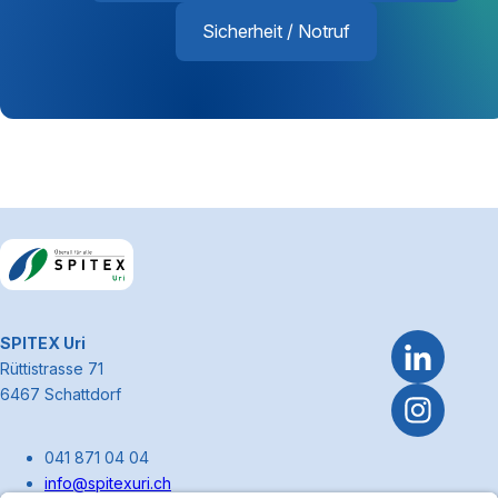
Sicherheit / Notruf
Footerbereich
~Kontaktinformationen
SPITEX Uri
Rüttistrasse 71
6467 Schattdorf
041 871 04 04
info@spitexuri.ch