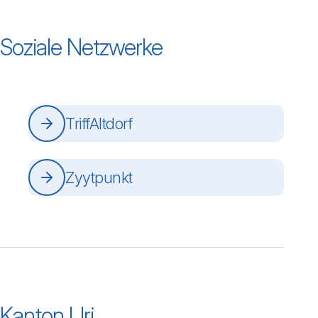
Soziale Netzwerke
TriffAltdorf
Zyytpunkt
Kanton Uri